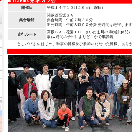
■ TraBlitz 第4回オフ会
開催日
平成１４年１０月２６日(土曜日)
関越道高坂ＳＡ
集合場所
集合時間：午前７時３０分
出発時間：午前８時００分(出発時間は厳守します
高坂ＳＡ→花園ＩＣ→さいたま川の博物館(休憩)
走行ルート
事)→時間の余裕によりどこかで車談義
としパパさん はじめ、幹事の皆様及び参加いただいた皆様、あり