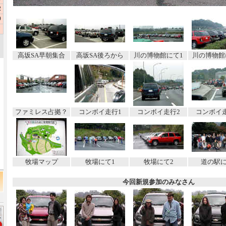
高坂SA早朝集合
高坂SA後ろから
川の博物館にて1
川の博物館
ファミレス占拠？
コンボイ走行1
コンボイ走行2
コンボイ
牧場マップ
牧場にて1
牧場にて2
道の駅
今回新規参加のみなさん