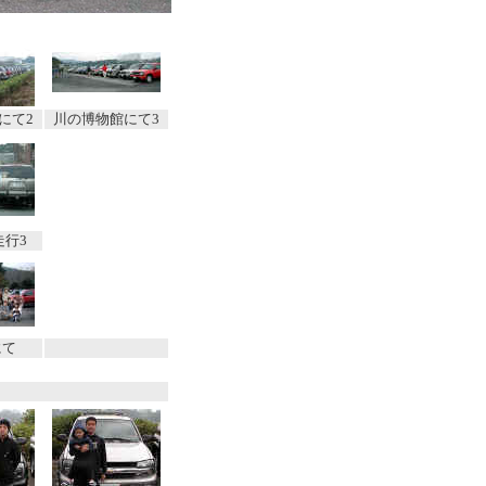
にて2
川の博物館にて3
走行3
にて