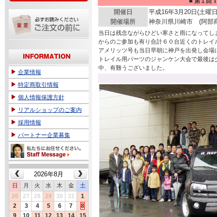
■
第１回 T
開催日
平成16年3月20日(土曜日
開催場所
神奈川県川崎市 (阿部
当日は残念ながらひどい寒さと雨になってし
からのご参加も有り合計６０台近くのトレイ
アメリッツ号も当日早朝に神戸を出発し会場
トレイル用パーツのジャンケン大会で最後は
中、有難うございました。
企業情報
特定商取引情報
個人情報保護方針
リアルショップのご案内
採用情報
パートナー企業募集