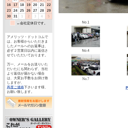
No.1
アメリッツ・ドットコムで
は、お客様からいただきま
したメールへのお返事は、
必ず２営業日以内に返信さ
No.4
せていただいております。
万一、メールをお送りいた
だいたにも関わらず、当社
より返信が届かない場合
は、大変お手数をお掛け致
No.7
しますが、
再度ご連絡
下さいます様、
P
お願い致します。