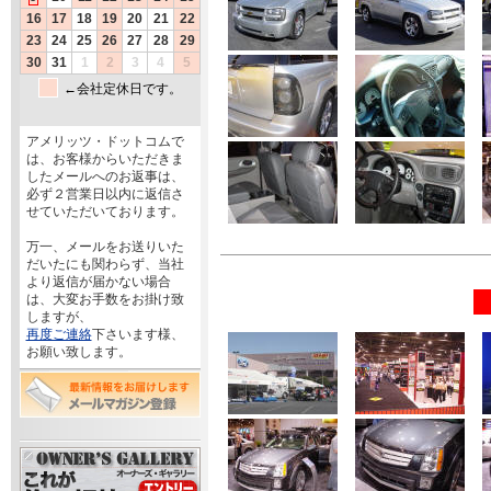
アメリッツ・ドットコムで
は、お客様からいただきま
したメールへのお返事は、
必ず２営業日以内に返信さ
せていただいております。
万一、メールをお送りいた
だいたにも関わらず、当社
より返信が届かない場合
は、大変お手数をお掛け致
しますが、
再度ご連絡
下さいます様、
お願い致します。