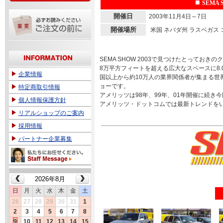
■
SEMA S
開催日
2003年11月4日～7日
開催場所
米国
ネバダ州 ラスベガス
SEMA SHOW 2003で見つけたとっておき
8万平方フィートを超える広大なスペースに8.
企業情報
国以上から約10万人の業界関係者が集まる世
ョーです。
特定商取引情報
アメリッツは98年、99年、01年開催に続き
個人情報保護方針
アメリッツ・ドットコムでは最新トレンドを
リアルショップのご案内
採用情報
パートナー企業募集